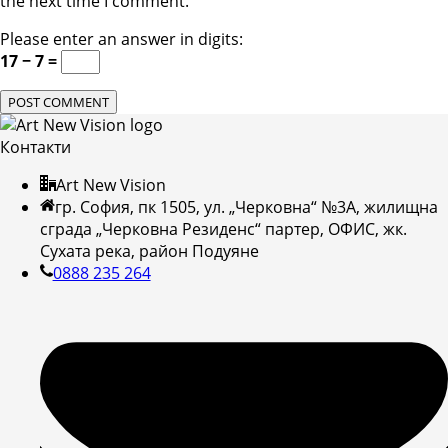
the next time I comment.
Please enter an answer in digits:
17 − 7 =
Контакти
Art New Vision
гр. София, пк 1505, ул. „Черковна“ №3А, жилищна
сграда „Черковна Резиденс“ партер, ОФИС, жк.
Сухата река, район Подуяне
0888 235 264