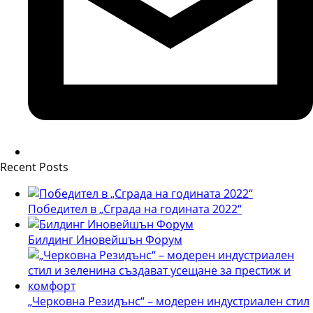
Recent Posts
Победител в „Сграда на годината 2022“
Билдинг Иновейшън Форум
„Черковна Резидънс“ – модерен индустриален стил