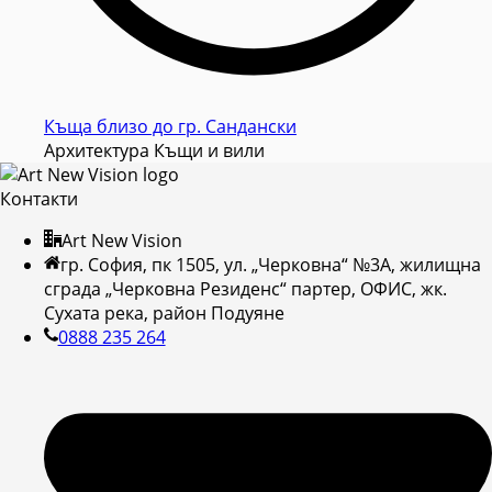
Къща близо до гр. Сандански
Архитектура Къщи и вили
Контакти
Art New Vision
гр. София, пк 1505, ул. „Черковна“ №3А, жилищна
сграда „Черковна Резиденс“ партер, ОФИС, жк.
Сухата река, район Подуяне
0888 235 264