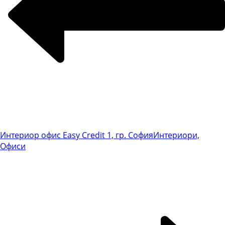
Интериор офис Easy Credit 1, гр. София
Интериори,
Офиси