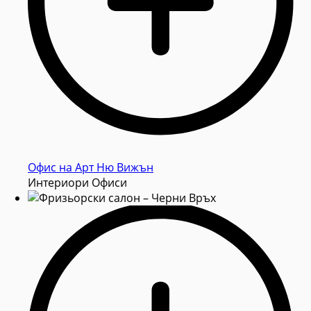
Oфис на Арт Ню Вижън
Интериори Офиси