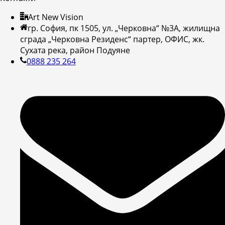
Art New Vision
гр. София, пк 1505, ул. „Черковна“ №3А, жилищна
сграда „Черковна Резиденс“ партер, ОФИС, жк.
Сухата река, район Подуяне
0888 235 264