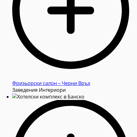
Фризьорски салон – Черни Връх
Заведения Интериори