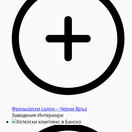
Фризьорски салон – Черни Връх
Заведения Интериори