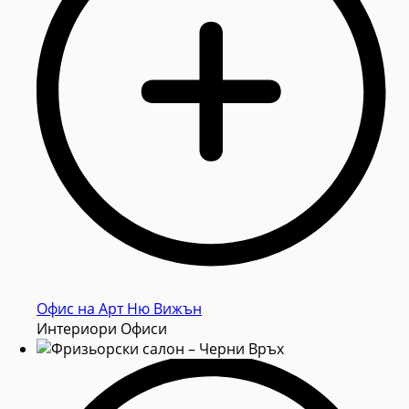
Oфис на Арт Ню Вижън
Интериори Офиси