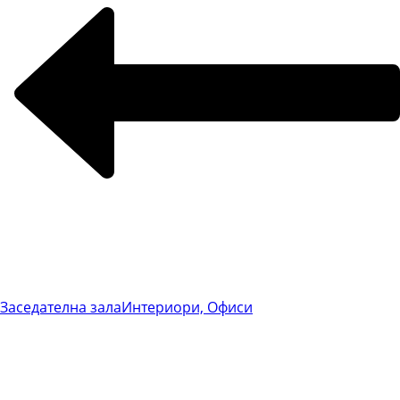
Заседателна зала
Интериори, Офиси