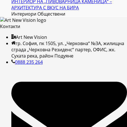
ИНТЕРИОР НА „ПИВОВАРНИЦА КАМЕНИЦА“ –
АРХИТЕКТУРА С ВКУС НА БИРА
Интериори Обществени
Контакти
Art New Vision
гр. София, пк 1505, ул. „Черковна“ №3А, жилищна
сграда „Черковна Резиденс“ партер, ОФИС, жк.
Сухата река, район Подуяне
0888 235 264