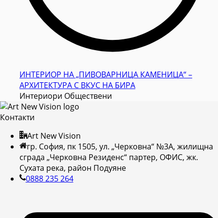
ИНТЕРИОР НА „ПИВОВАРНИЦА КАМЕНИЦА“ –
АРХИТЕКТУРА С ВКУС НА БИРА
Интериори Обществени
Контакти
Art New Vision
гр. София, пк 1505, ул. „Черковна“ №3А, жилищна
сграда „Черковна Резиденс“ партер, ОФИС, жк.
Сухата река, район Подуяне
0888 235 264