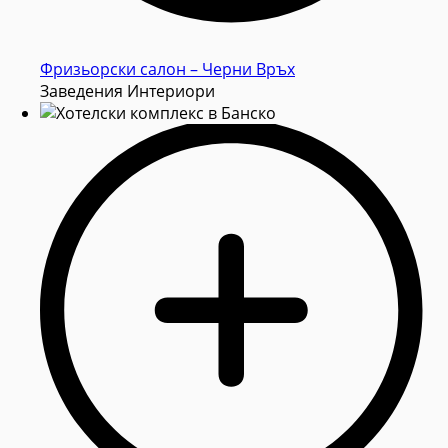
Фризьорски салон – Черни Връх
Заведения Интериори