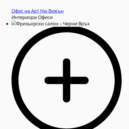
Oфис на Арт Ню Вижън
Интериори Офиси