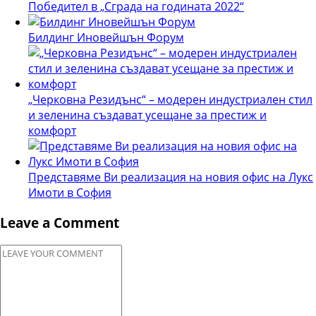
Победител в „Сграда на годината 2022“
Билдинг Иновейшън Форум
„Черковна Резидънс“ – модерен индустриален стил
и зеленина създават усещане за престиж и
комфорт
Представяме Ви реализация на новия офис на Лукс
Имоти в София
Leave a Comment