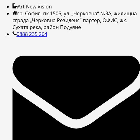
Art New Vision
гр. София, пк 1505, ул. „Черковна“ №3А, жилищна
сграда „Черковна Резиденс“ партер, ОФИС, жк.
Сухата река, район Подуяне
0888 235 264