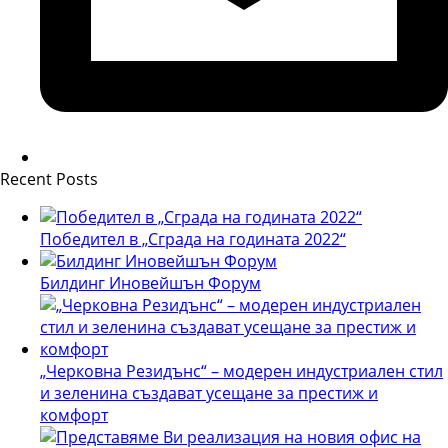
Recent Posts
Победител в „Сграда на годината 2022“
Билдинг Иновейшън Форум
„Черковна Резидънс“ – модерен индустриален стил
и зеленина създават усещане за престиж и
комфорт