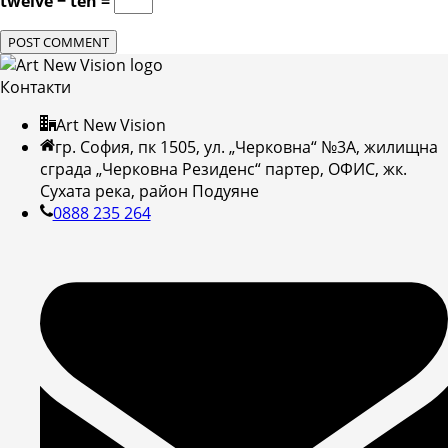
twelve − ten =
Контакти
Art New Vision
гр. София, пк 1505, ул. „Черковна“ №3А, жилищна
сграда „Черковна Резиденс“ партер, ОФИС, жк.
Сухата река, район Подуяне
0888 235 264