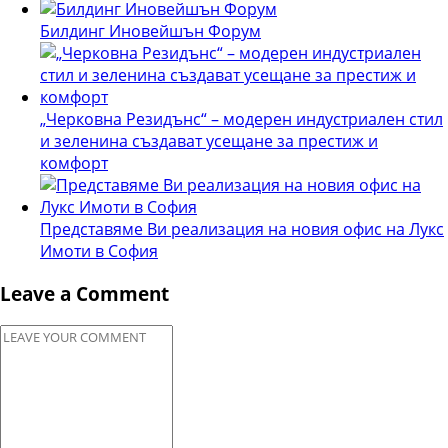
Билдинг Иновейшън Форум
„Черковна Резидънс“ – модерен индустриален стил
и зеленина създават усещане за престиж и
комфорт
Представяме Ви реализация на новия офис на Лукс
Имоти в София
Leave a Comment