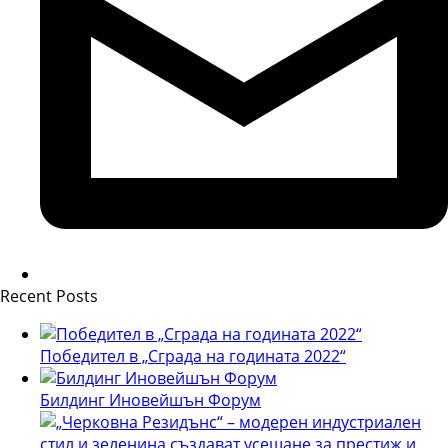
Recent Posts
Победител в „Сграда на годината 2022“
Билдинг Иновейшън Форум