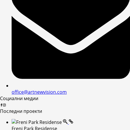
office@artnewvision.com
Социални медии
Последни проекти
Freni Park Residense