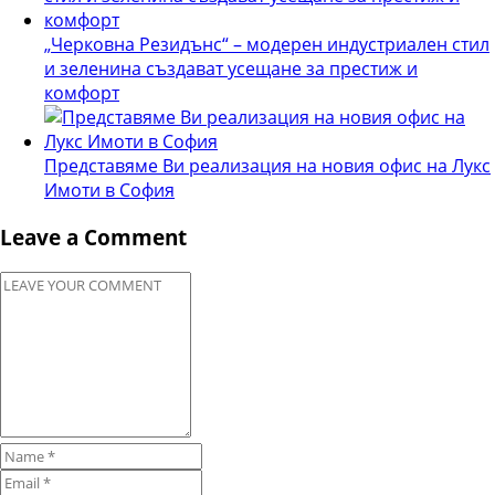
„Черковна Резидънс“ – модерен индустриален стил
и зеленина създават усещане за престиж и
комфорт
Представяме Ви реализация на новия офис на Лукс
Имоти в София
Leave a Comment