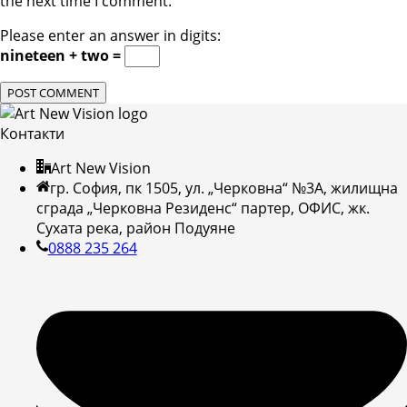
the next time I comment.
Please enter an answer in digits:
nineteen + two =
Контакти
Art New Vision
гр. София, пк 1505, ул. „Черковна“ №3А, жилищна
сграда „Черковна Резиденс“ партер, ОФИС, жк.
Сухата река, район Подуяне
0888 235 264