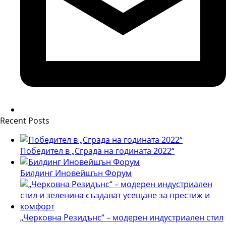
Recent Posts
Победител в „Сграда на годината 2022“
Билдинг Иновейшън Форум
„Черковна Резидънс“ – модерен индустриален стил