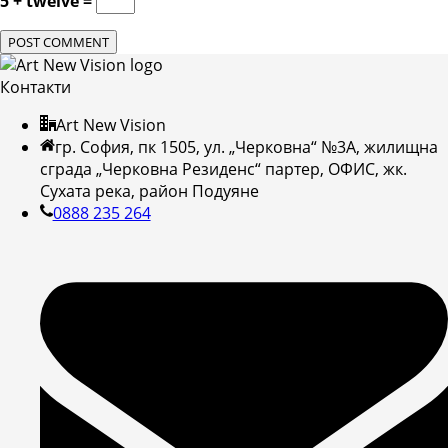
5 + twelve =
Контакти
Art New Vision
гр. София, пк 1505, ул. „Черковна“ №3А, жилищна
сграда „Черковна Резиденс“ партер, ОФИС, жк.
Сухата река, район Подуяне
0888 235 264