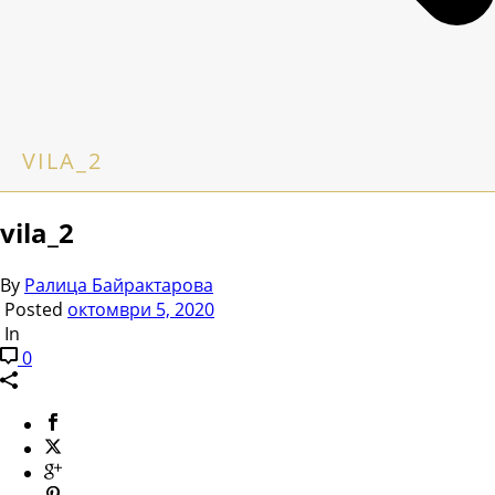
VILA_2
vila_2
By
Ралица Байрактарова
Posted
октомври 5, 2020
In
0