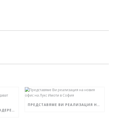
ПРЕДСТАВЯМЕ ВИ РЕАЛИЗАЦИЯ НА НОВИЯ ОФИС НА ЛУКС ИМОТИ В СОФИЯ
„ЧЕРКОВНА РЕЗИДЪНС“ – МОДЕРЕН ИНДУСТРИАЛЕН СТИЛ И ЗЕЛЕНИНА СЪЗДАВАТ УСЕЩАНЕ ЗА ПРЕСТИЖ И КОМФОРТ