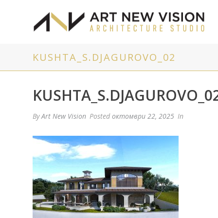
KUSHTA_S.DJAGUROVO_02
KUSHTA_S.DJAGUROVO_0
By
Art New Vision
Posted
октомври 22, 2025
In