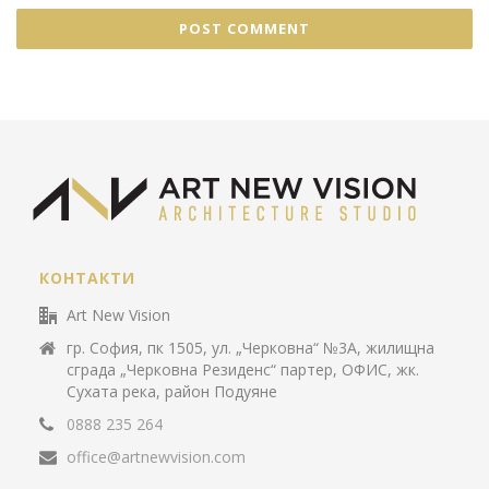
КОНТАКТИ
Art New Vision
гр. София, пк 1505, ул. „Черковна“ №3А, жилищна
сграда „Черковна Резиденс“ партер, ОФИС, жк.
Сухата река, район Подуяне
0888 235 264
office@artnewvision.com