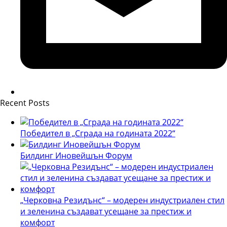
Recent Posts
Победител в „Сграда на годината 2022“
Билдинг Иновейшън Форум
„Черковна Резидънс“ – модерен индустриален стил
и зеленина създават усещане за престиж и
комфорт