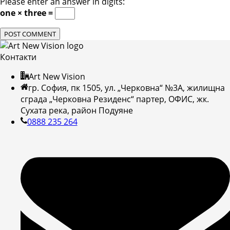
Please enter an answer in digits:
one × three =
Контакти
Art New Vision
гр. София, пк 1505, ул. „Черковна“ №3А, жилищна
сграда „Черковна Резиденс“ партер, ОФИС, жк.
Сухата река, район Подуяне
0888 235 264