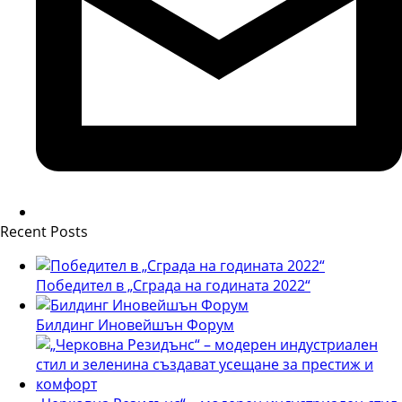
Recent Posts
Победител в „Сграда на годината 2022“
Билдинг Иновейшън Форум