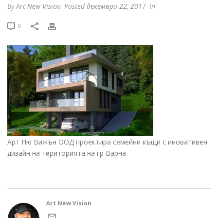
By
Art New Vision
Posted
декември 22, 2017
In
0
Арт Ню Вижън ООД проектира семейни къщи с иновативен
дизайн на територията на гр Варна
Art New Vision