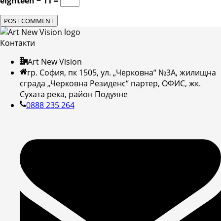
eighteen − 11 =
Контакти
Art New Vision
гр. София, пк 1505, ул. „Черковна“ №3А, жилищна
сграда „Черковна Резиденс“ партер, ОФИС, жк.
Сухата река, район Подуяне
0888 235 264