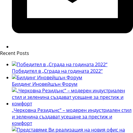
Recent Posts
Победител в „Сграда на годината 2022“
Билдинг Иновейшън Форум
„Черковна Резидънс“ – модерен индустриален стил
и зеленина създават усещане за престиж и
комфорт