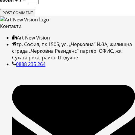
seven + 7 =
Контакти
Art New Vision
гр. София, пк 1505, ул. „Черковна“ №3А, жилищна
сграда „Черковна Резиденс“ партер, ОФИС, жк.
Сухата река, район Подуяне
0888 235 264