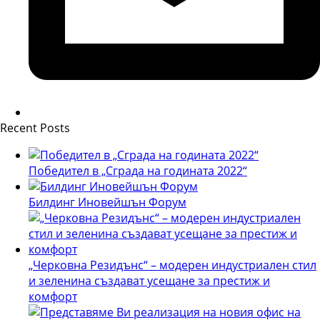
Recent Posts
Победител в „Сграда на годината 2022“
Билдинг Иновейшън Форум
„Черковна Резидънс“ – модерен индустриален стил
и зеленина създават усещане за престиж и
комфорт