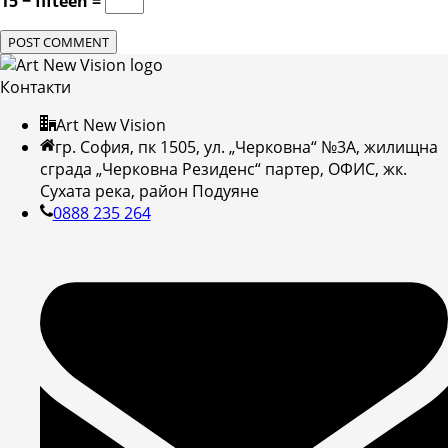
15 − fifteen =
Контакти
Art New Vision
гр. София, пк 1505, ул. „Черковна“ №3А, жилищна
сграда „Черковна Резиденс“ партер, ОФИС, жк.
Сухата река, район Подуяне
0888 235 264