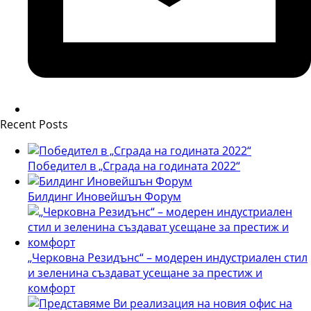
Recent Posts
Победител в „Сграда на годината 2022“
Билдинг Иновейшън Форум
„Черковна Резидънс“ – модерен индустриален стил
и зеленина създават усещане за престиж и
комфорт