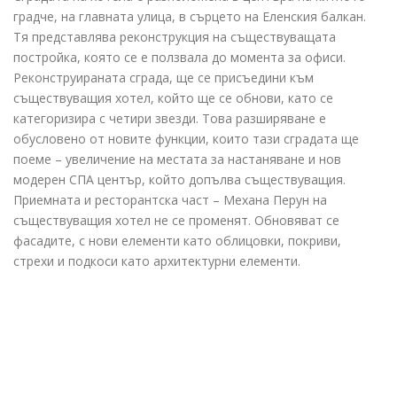
градче, на главната улица, в сърцето на Еленския балкан.
Тя представлява реконструкция на съществуващата
постройка, която се е ползвала до момента за офиси.
Реконструираната сграда, ще се присъедини към
съществуващия хотел, който ще се обнови, като се
категоризира с четири звезди. Това разширяване е
обусловено от новите функции, които тази сградата ще
поеме – увеличение на местата за настаняване и нов
модерен СПА център, който допълва съществуващия.
Приемната и ресторантска част – Механа Перун на
съществуващия хотел не се променят. Обновяват се
фасадите, с нови елементи като облицовки, покриви,
стрехи и подкоси като архитектурни елементи.