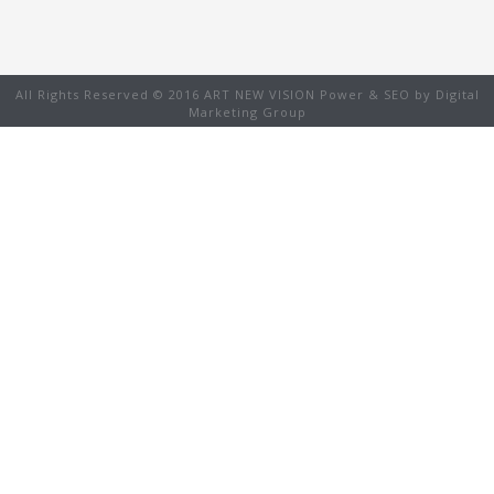
All Rights Reserved © 2016 ART NEW VISION Power & SEO by
Digital
Marketing Group