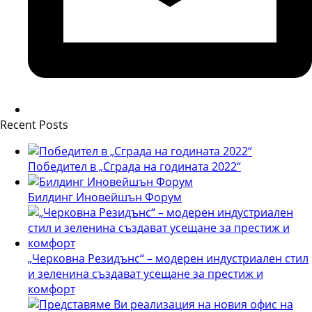
Recent Posts
Победител в „Сграда на годината 2022“
Билдинг Иновейшън Форум
„Черковна Резидънс“ – модерен индустриален стил
и зеленина създават усещане за престиж и
комфорт