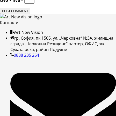
two × five =
Контакти
Art New Vision
гр. София, пк 1505, ул. „Черковна“ №3А, жилищна
сграда „Черковна Резиденс“ партер, ОФИС, жк.
Сухата река, район Подуяне
0888 235 264