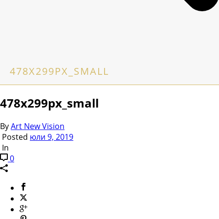
478X299PX_SMALL
478x299px_small
By
Art New Vision
Posted
юли 9, 2019
In
0