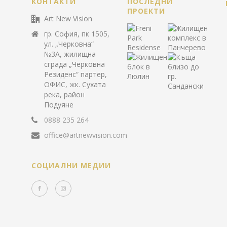
КОНТАКТИ
ПОСЛЕДНИ
ПРОЕКТИ
Art New Vision
гр. София, пк 1505,
ул. „Черковна“
№3А, жилищна
сграда „Черковна
Резиденс“ партер,
ОФИС, жк. Сухата
река, район
Подуяне
0888 235 264
office@artnewvision.com
СОЦИАЛНИ МЕДИИ