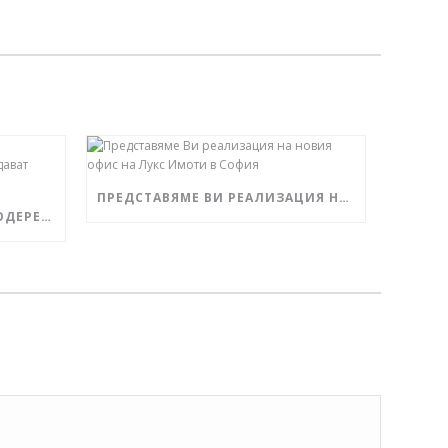
ПРЕДСТАВЯМЕ ВИ РЕАЛИЗАЦИЯ НА НОВИЯ ОФИС НА ЛУКС ИМОТИ В СОФИЯ
„ЧЕРКОВНА РЕЗИДЪНС“ – МОДЕРЕН ИНДУСТРИАЛЕН СТИЛ И ЗЕЛЕНИНА СЪЗДАВАТ УСЕЩАНЕ ЗА ПРЕСТИЖ И КОМФОРТ