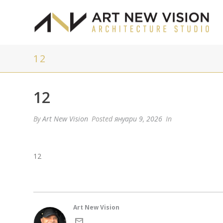
12
12
By
Art New Vision
Posted
януари 9, 2026
In
12
Art New Vision