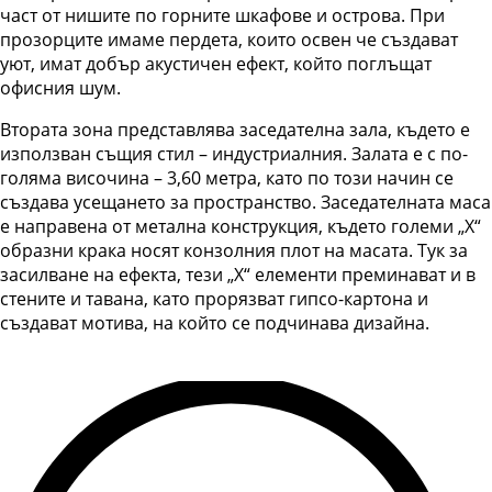
част от нишите по горните шкафове и острова. При
прозорците имаме пердета, които освен че създават
уют, имат добър акустичен ефект, който поглъщат
офисния шум.
Втората зона представлява заседателна зала, където е
използван същия стил – индустриалния. Залата е с по-
голяма височина – 3,60 метра, като по този начин се
създава усещането за пространство. Заседателната маса
е направена от метална конструкция, където големи „X“
образни крака носят конзолния плот на масата. Тук за
засилване на ефекта, тези „X“ елементи преминават и в
стените и тавана, като прорязват гипсо-картона и
създават мотива, на който се подчинава дизайна.