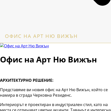
OФИС НА АРТ НЮ ВИЖЪН
Oфис на Арт Ню Вижън
АРХИТЕКТУРНО РЕШЕНИЕ:
Представяме ви новия офис на Арт Ню Вижън, който се
намира в сграда Черковна Резиденс.
Интериорът е проектиран в индустриален стил, като на
места се отличават цветни акценти. Таванът е интересна