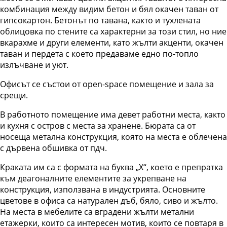
комбинация между видим бетон и бял окачен таван от
гипсокартон. Бетонът по тавана, както и тухлената
облицовка по стените са характерни за този стил, но ние
вкарахме и други елементи, като жълти акценти, окачен
таван и пердета с което предаваме едно по-топло
излъчване и уют.
Офисът се състои от open-space помещение и зала за
срещи.
В работното помещение има девет работни места, както
и кухня с остров с места за хранене. Бюрата са от
носеща метална конструкция, която на места е облечена
с дървена обшивка от пдч.
Краката им са с формата на буква „X“, което е препратка
към деагоналните елементите за укрепване на
конструкция, използвана в индустрията. Основните
цветове в офиса са натурален дъб, бяло, сиво и жълто.
На места в мебелите са вградени жълти метални
етажерки, които са интересен мотив, които се повтаря в