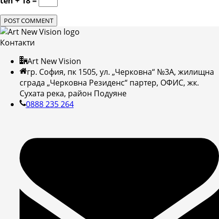
ten + 18 =
Контакти
Art New Vision
гр. София, пк 1505, ул. „Черковна“ №3А, жилищна
сграда „Черковна Резиденс“ партер, ОФИС, жк.
Сухата река, район Подуяне
0888 235 264