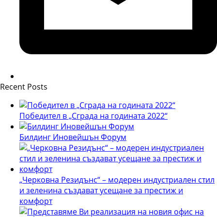
Recent Posts
Победител в „Сграда на годината 2022“
Билдинг Иновейшън Форум
„Черковна Резидънс“ – модерен индустриален стил
и зеленина създават усещане за престиж и
комфорт